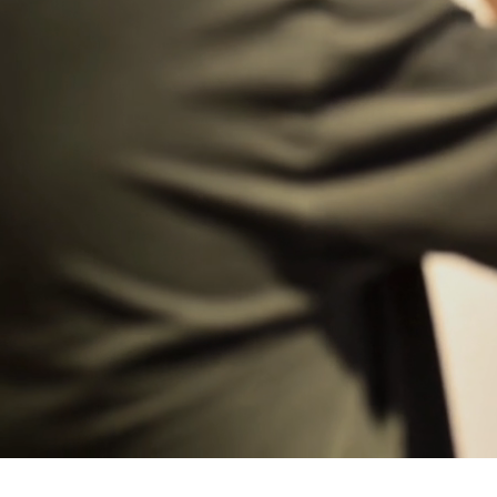
Bregenz
Bruck ad Leitha
Buxtehude
Dornbirn
Dortmund-Hombruch
Düsseldorf-Benrath
Essen
HH-AEZ
HH-EEZ
HH-Eppendorf
HH-Hanseviertel
HH-Wandsbek
Hannover