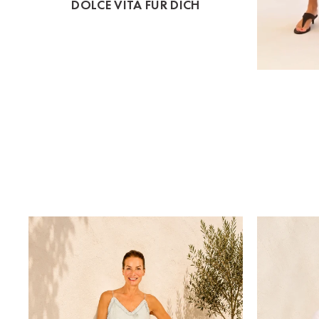
DOLCE VITA FÜR DICH
St.Pölten
Staufen
Stuttgart
Timmendorf
Tulln
Tuttlingen
Wien Hietzing (13.Bez.)
Wismar
Wustrow
Zwettl