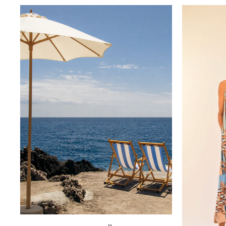
Innsbruck
Kiel-CittiPark
Krems
Leipzig
Linz
Lindau
Lübeck
Münster
Oldenburg
Potsdam
Rostock
Schwerin