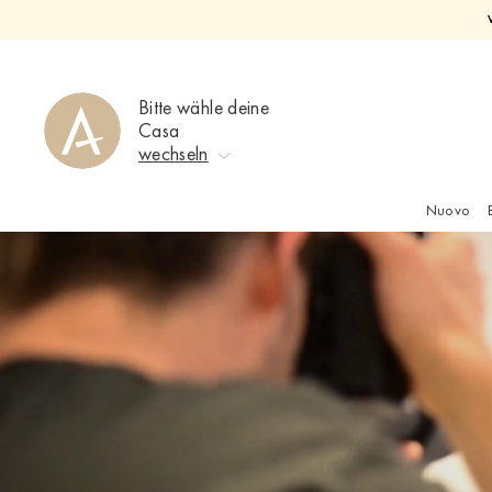
Direkt
zum
Inhalt
Bitte wähle deine
Casa
wechseln
Nuovo
Keine Auswahl
Ahrweiler
Bad Zwischenahn
Baden-Baden
Berlin-Friedrichshagen
Berlin-Lichterfelde