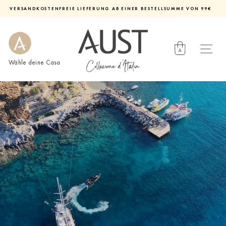
Direkt
VERSANDKOSTENFREIE LIEFERUNG AB EINER BESTELLSUMME VON 99€
zum
Diashow
Inhalt
pausieren
Wähle deine Casa