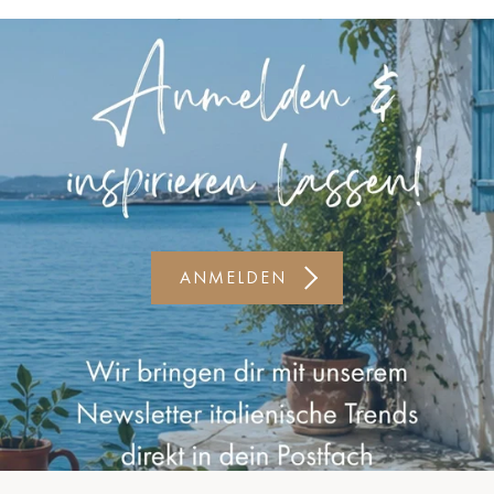
Kiel-CittiPark
Krems
Leipzig
Linz
Lindau
Lübeck
ANMELDEN
Münster
Oldenburg
Potsdam
Rostock
Schwerin