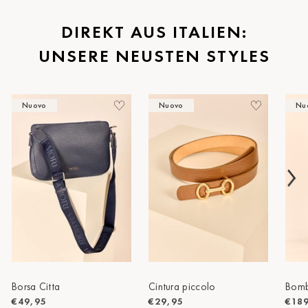
St.Pölten
DIREKT AUS ITALIEN:
UNSERE NEUSTEN STYLES
Staufen
Stuttgart
Nuovo
Nuovo
Nu
Timmendorf
Tulln
Tuttlingen
Wien Hietzing (13.Bez.)
Wismar
Wustrow
Zwettl
Borsa Citta
Cintura piccolo
Bomb
€49,95
€29,95
€18