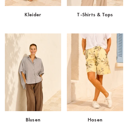
Dornbirn
Kleider
T-Shirts & Tops
Dortmund-Hombruch
Düsseldorf-Benrath
Essen
HH-AEZ
HH-EEZ
HH-Eppendorf
HH-Hanseviertel
HH-Wandsbek
Hannover
Blusen
Hosen
Innsbruck