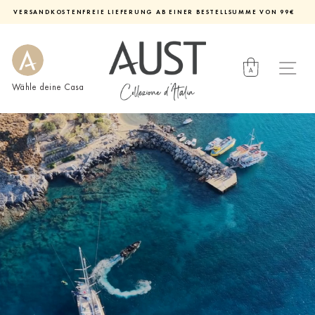
Direkt
VERSANDKOSTENFREIE LIEFERUNG AB EINER BESTELLSUMME VON 99€
zum
Diashow
Inhalt
pausieren
Wähle deine Casa