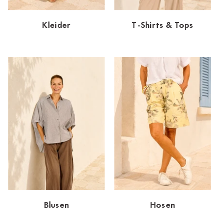
Dornbirn
Kleider
T-Shirts & Tops
Dortmund-Hombruch
Düsseldorf-Benrath
Essen
HH-AEZ
HH-EEZ
HH-Eppendorf
HH-Hanseviertel
HH-Wandsbek
Hannover
Blusen
Hosen
Innsbruck