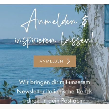
Kiel-CittiPark
Krems
Leipzig
Linz
Lindau
Lübeck
ANMELDEN
Münster
Oldenburg
Potsdam
Rostock
Schwerin