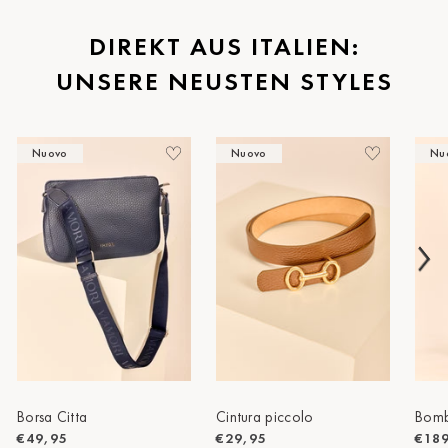
St.Pölten
DIREKT AUS ITALIEN:
UNSERE NEUSTEN STYLES
Staufen
Stuttgart
Nuovo
Nuovo
Nu
Timmendorf
Tulln
Tuttlingen
Wien Hietzing (13.Bez.)
Wismar
Wustrow
Zwettl
Borsa Citta
Cintura piccolo
Bomb
€49,95
€29,95
€18