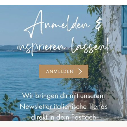
Kiel-CittiPark
Krems
Leipzig
Linz
Lindau
Lübeck
ANMELDEN
Münster
Oldenburg
Potsdam
Rostock
Schwerin