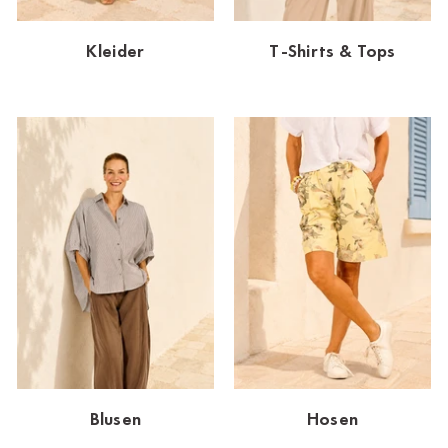
Dornbirn
Kleider
T-Shirts & Tops
Dortmund-Hombruch
Düsseldorf-Benrath
Essen
HH-AEZ
HH-EEZ
HH-Eppendorf
HH-Hanseviertel
HH-Wandsbek
Hannover
Blusen
Hosen
Innsbruck