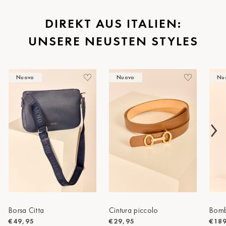
St.Pölten
DIREKT AUS ITALIEN:
UNSERE NEUSTEN STYLES
Staufen
Stuttgart
Nuovo
Nuovo
Nu
Timmendorf
Tulln
Tuttlingen
Wien Hietzing (13.Bez.)
Wismar
Wustrow
Zwettl
Borsa Citta
Cintura piccolo
Bomb
€49,95
€29,95
€18