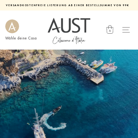
Direkt
VERSANDKOSTENFREIE LIEFERUNG AB EINER BESTELLSUMME VON 99€
zum
Diashow
Inhalt
pausieren
Wähle deine Casa