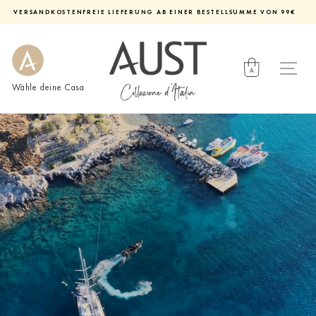
Direkt
VERSANDKOSTENFREIE LIEFERUNG AB EINER BESTELLSUMME VON 99€
zum
Diashow
Inhalt
pausieren
Wähle deine Casa