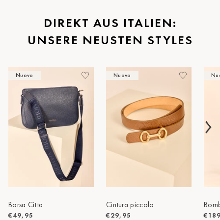
St.Pölten
DIREKT AUS ITALIEN:
UNSERE NEUSTEN STYLES
Staufen
Stuttgart
Nuovo
Nuovo
Nu
Timmendorf
Tulln
Tuttlingen
Wien Hietzing (13.Bez.)
Wismar
Wustrow
Zwettl
Borsa Citta
Cintura piccolo
Bomb
€49,95
€29,95
€18