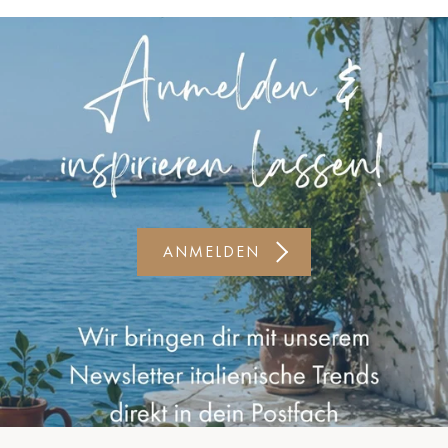
Kiel-CittiPark
Krems
Leipzig
Linz
Lindau
Lübeck
ANMELDEN
Münster
Oldenburg
Potsdam
Rostock
Schwerin