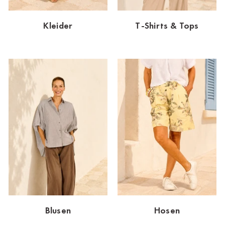
Dornbirn
Kleider
T-Shirts & Tops
Dortmund-Hombruch
Düsseldorf-Benrath
Essen
HH-AEZ
HH-EEZ
HH-Eppendorf
HH-Hanseviertel
HH-Wandsbek
Hannover
Blusen
Hosen
Innsbruck