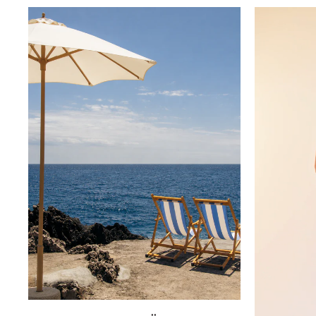
Innsbruck
Kiel-CittiPark
Krems
Leipzig
Linz
Lindau
Lübeck
Münster
Oldenburg
Potsdam
Rostock
Schwerin