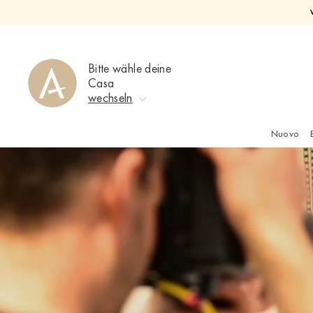
Direkt
zum
Inhalt
Bitte wähle deine
Casa
wechseln
Nuovo
Keine Auswahl
Ahrweiler
Bad Zwischenahn
Baden-Baden
Berlin-Friedrichshagen
Berlin-Lichterfelde