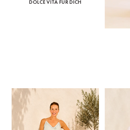
DOLCE VITA FÜR DICH
St.Pölten
Staufen
Stuttgart
Timmendorf
Tulln
Tuttlingen
Wien Hietzing (13.Bez.)
Wismar
Wustrow
Zwettl