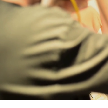
Bregenz
Bruck ad Leitha
Buxtehude
Dornbirn
Dortmund-Hombruch
Düsseldorf-Benrath
Essen
HH-AEZ
HH-EEZ
HH-Eppendorf
HH-Hanseviertel
HH-Wandsbek
Hannover