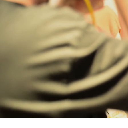
Bregenz
Bruck ad Leitha
Buxtehude
Dornbirn
Dortmund-Hombruch
Düsseldorf-Benrath
Essen
HH-AEZ
HH-EEZ
HH-Eppendorf
HH-Hanseviertel
HH-Wandsbek
Hannover