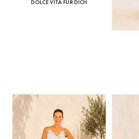
DOLCE VITA FÜR DICH
St.Pölten
Staufen
Stuttgart
Timmendorf
Tulln
Tuttlingen
Wien Hietzing (13.Bez.)
Wismar
Wustrow
Zwettl