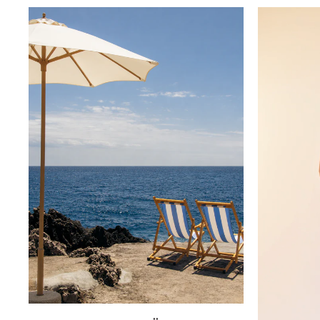
Innsbruck
Kiel-CittiPark
Krems
Leipzig
Linz
Lindau
Lübeck
Münster
Oldenburg
Potsdam
Rostock
Schwerin