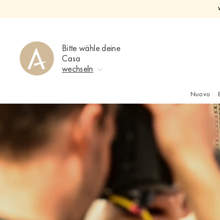
Direkt
zum
Inhalt
Bitte wähle deine
Casa
wechseln
Nuovo
Keine Auswahl
Ahrweiler
Bad Zwischenahn
Baden-Baden
Berlin-Friedrichshagen
Berlin-Lichterfelde