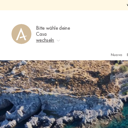
Direkt
zum
Inhalt
Bitte wähle deine
Casa
wechseln
Nuovo
Keine Auswahl
Ahrweiler
Bad Zwischenahn
Baden-Baden
Berlin-Friedrichshagen
Berlin-Lichterfelde