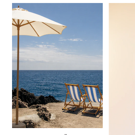
Innsbruck
Kiel-CittiPark
Krems
Leipzig
Linz
Lindau
Lübeck
Münster
Oldenburg
Potsdam
Rostock
Schwerin