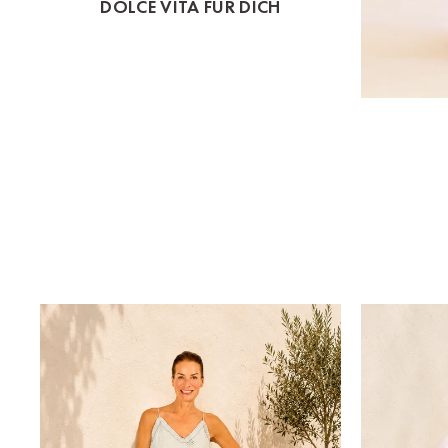
DOLCE VITA FÜR DICH
St.Pölten
Staufen
Stuttgart
Timmendorf
Tulln
Tuttlingen
Wien Hietzing (13.Bez.)
Wismar
Wustrow
Zwettl