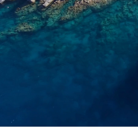
Bregenz
Bruck ad Leitha
Buxtehude
Dornbirn
Dortmund-Hombruch
Düsseldorf-Benrath
Essen
HH-AEZ
HH-EEZ
HH-Eppendorf
HH-Hanseviertel
HH-Wandsbek
Hannover